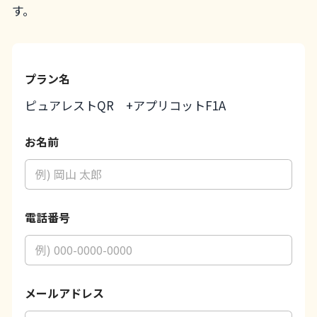
す。
プラン名
ピュアレストQR +アプリコットF1A
お名前
プ
電話番号
ラ
ン
名
*
プ
ラ
メールアドレス
ン
名