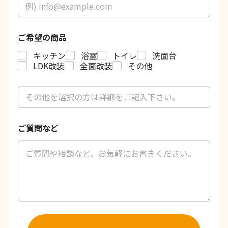
ご希望の商品
キッチン
浴室
トイレ
洗面台
LDK改装
全面改装
その他
ご
希
望
の
ご質問など
商
品
(
そ
の
他
)