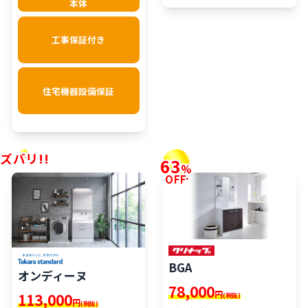
本体
工事保証付き
住宅機器設備保証
ズバリ!!
63
%
OFF
BGA
オンディーヌ
78,000
円
113,000
(税抜)
円
(税抜)