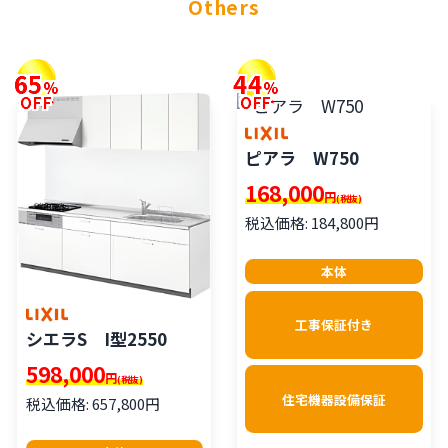
Others
65
44
%
%
OFF
OFF
ピアラ W750
168,000
円
(税抜)
税込価格: 184,800円
本体
工事保証付き
シエラS I型2550
598,000
円
(税抜)
住宅機器設備保証
税込価格: 657,800円