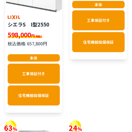
本体
工事保証付き
シエラS I型2550
598,000
円
(税抜)
住宅機器設備保証
税込価格: 657,800円
本体
工事保証付き
住宅機器設備保証
63
24
%
%