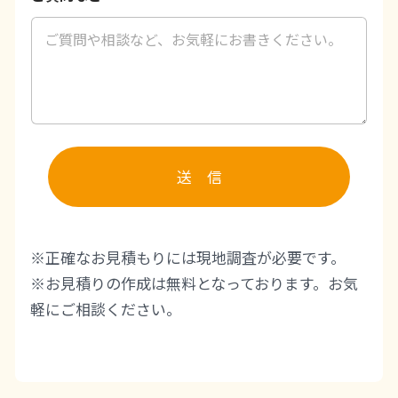
品
品
ご
(
希
そ
望
の
の
他
商
)
品
電
話
番
号
送 信
※正確なお見積もりには現地調査が必要です。
※お見積りの作成は無料となっております。お気
軽にご相談ください。