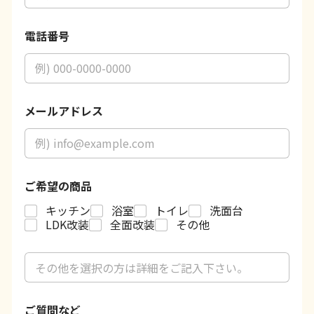
電話番号
メールアドレス
ご希望の商品
キッチン
浴室
トイレ
洗面台
LDK改装
全面改装
その他
ご
ご
希
希
望
望
の
の
商
ご質問など
商