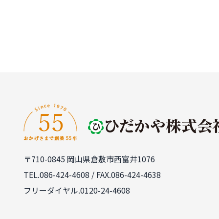
投
稿
の
ペ
ー
ジ
送
り
〒710-0845 岡山県倉敷市西富井1076
TEL.
086-424-4608
/ FAX.086-424-4638
フリーダイヤル.0120-24-4608