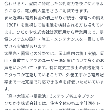
合わせると、昼間に発電した余剰電力を夜に使えるよ
うになり、電力購入量をさらに削減できます。
また近年は電気料金の値上がりが続き、停電への備え
（BCP）を重視して蓄電池を検討される方も増えてい
ます。ひだかや株式会社は家庭用から産業用まで、蓄
電システムの設計・施工・メンテナンスを一貫して手
がける実績があります。
太陽光・蓄電池の分野では、岡山県内の施工実績、岡
山・倉敷エリアでのユーザー満足度について多くのお
声をいただいています。特に電気工事士の資格を持つ
スタッフが在籍していることで、外装工事から電気配
線まで一社完結で対応できる点を評価いただいていま
PAGE
TOP
す。
「窓→太陽光→蓄電池」3ステップ省エネプラン
ひだかや株式会社では、住宅全体の省エネ計画をトー