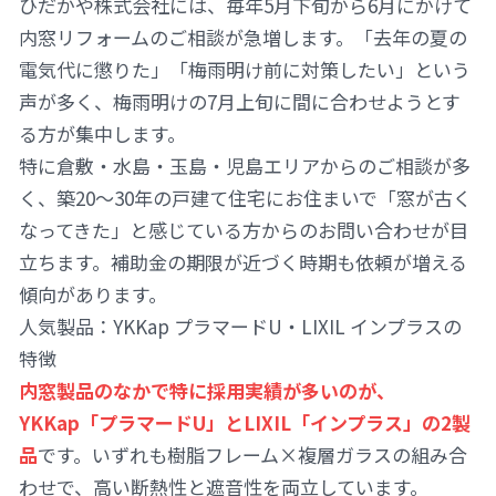
ひだかや株式会社には、毎年5月下旬から6月にかけて
内窓リフォームのご相談が急増します。「去年の夏の
電気代に懲りた」「梅雨明け前に対策したい」という
声が多く、梅雨明けの7月上旬に間に合わせようとす
る方が集中します。
特に倉敷・水島・玉島・児島エリアからのご相談が多
く、築20〜30年の戸建て住宅にお住まいで「窓が古く
なってきた」と感じている方からのお問い合わせが目
立ちます。補助金の期限が近づく時期も依頼が増える
傾向があります。
人気製品：YKKap プラマードU・LIXIL インプラスの
特徴
内窓製品のなかで特に採用実績が多いのが、
YKKap「プラマードU」とLIXIL「インプラス」の2製
品
です。いずれも樹脂フレーム×複層ガラスの組み合
わせで、高い断熱性と遮音性を両立しています。