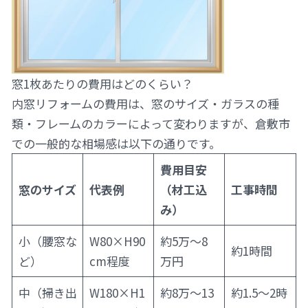
窓1枚あたりの費用はどのくらい？
内窓リフォームの費用は、窓のサイズ・ガラスの種
類・フレームのカラーによって変わりますが、倉敷市
での一般的な相場感は以下の通りです。
費用目安
窓のサイズ
代表例
（材工込
工事時間
み）
小（腰窓な
W80×H90
約5万〜8
約1時間
ど）
cm程度
万円
中（掃き出
W180×H1
約8万〜13
約1.5〜2時