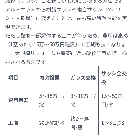
窓枠（サッシ）ごと新しいものに交換する方法です。
アルミサッシから樹脂サッシや複合サッシ（外アル
ミ・内樹脂）に変えることで、最も高い断熱性能を実
現できます。
ただし壁を一部解体する工事が伴うため、費用は高め
（1窓あたり15万〜50万円程度）で工期も長くなりま
す。大規模リフォームや新築に近い改修工事の際に検
討される方法です。
サッシ全交
項目
内窓設置
ガラス交換
換
5〜15万円/
3〜10万円/
15〜50万
費用目安
窓
窓
円/窓
約2〜3時
工期
約1時間/窓
1〜3日/窓
間/窓