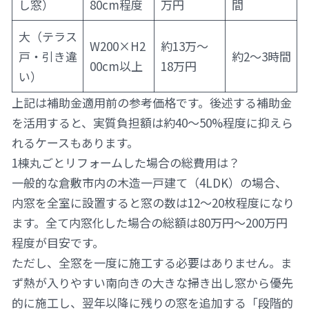
し窓）
80cm程度
万円
間
大（テラス
W200×H2
約13万〜
戸・引き違
約2〜3時間
00cm以上
18万円
い）
上記は補助金適用前の参考価格です。後述する補助金
を活用すると、実質負担額は約40〜50%程度に抑えら
れるケースもあります。
1棟丸ごとリフォームした場合の総費用は？
一般的な倉敷市内の木造一戸建て（4LDK）の場合、
内窓を全室に設置すると窓の数は12〜20枚程度になり
ます。全て内窓化した場合の総額は80万円〜200万円
程度が目安です。
ただし、全窓を一度に施工する必要はありません。ま
ず熱が入りやすい南向きの大きな掃き出し窓から優先
的に施工し、翌年以降に残りの窓を追加する「段階的