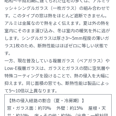
昭和〜平成初期に建てられた住宅の多くは、アルミサ
ッシ＋シングルガラス（一枚ガラス）の組み合わせで
す。このタイプの窓は熱をほとんど遮断できません。
アルミは金属なので熱をよく伝えます。夏は外の熱を
室内にそのまま運び込み、冬は室内の暖気を外に逃が
します。シングルガラスは厚さ3〜5mm程度の薄いガ
ラス1枚のため、断熱性能はほぼゼロに等しい状態で
す。
一方、現在普及している複層ガラス（ペアガラス）や
Low-E複層ガラスは、ガラスとガラスの間に空気層や
特殊コーティングを設けることで、熱の侵入を大幅に
抑えます。同じ面積の窓でも、断熱性能は製品によっ
て5〜10倍以上異なります。
【熱の侵入経路の割合（夏・冷房期）】
窓・ガラス面：約70% 外壁：約15% 屋根・天
井：約10% 床・その他：約5% （出典：一般社団