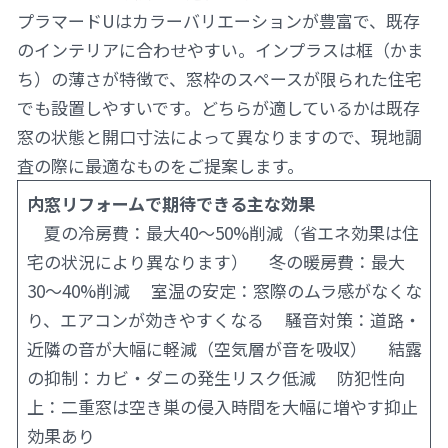
プラマードUはカラーバリエーションが豊富で、既存
のインテリアに合わせやすい。インプラスは框（かま
ち）の薄さが特徴で、窓枠のスペースが限られた住宅
でも設置しやすいです。どちらが適しているかは既存
窓の状態と開口寸法によって異なりますので、現地調
査の際に最適なものをご提案します。
内窓リフォームで期待できる主な効果
夏の冷房費：最大40〜50%削減（省エネ効果は住
宅の状況により異なります） 冬の暖房費：最大
30〜40%削減 室温の安定：窓際のムラ感がなくな
り、エアコンが効きやすくなる 騒音対策：道路・
近隣の音が大幅に軽減（空気層が音を吸収） 結露
の抑制：カビ・ダニの発生リスク低減 防犯性向
上：二重窓は空き巣の侵入時間を大幅に増やす抑止
効果あり