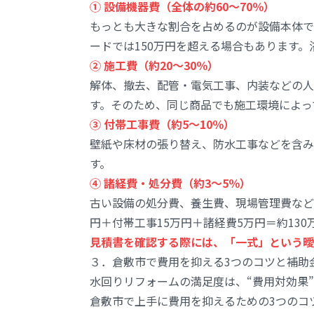
① 設備機器費（全体の約60〜70％）
もっとも大きな割合を占めるのが設備本体です。T
ードでは150万円を超える場合もあります
② 施工費（約20〜30％）
解体、撤去、配管・電気工事、内装などの人
す。そのため、同じ商品でも施工環境によっ
③ 付帯工事費（約5〜10％）
壁紙や床材の張り替え、防水工事などを含み
す。
④ 諸経費・処分費（約3〜5％）
古い設備の処分費、養生費、現場管理費など
円＋付帯工事15万円＋諸経費5万円＝約13
見積書を確認する際には、「一式」という曖
３．倉敷市で費用を抑える3つのコツと補助
水回りリフォームの満足度は、“費用対効果
倉敷市で上手に費用を抑えるための3つのコ