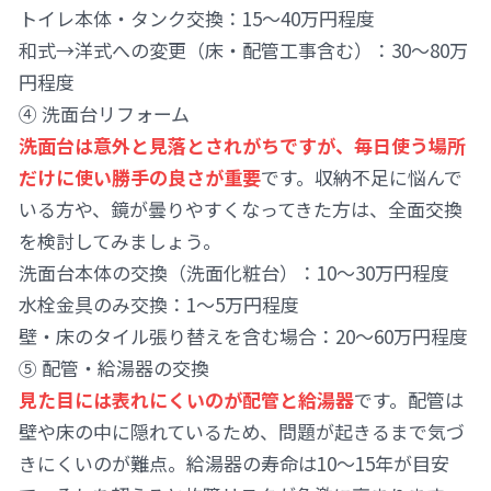
トイレ本体・タンク交換：15〜40万円程度
和式→洋式への変更（床・配管工事含む）：30〜80万
円程度
④ 洗面台リフォーム
洗面台は意外と見落とされがちですが、毎日使う場所
だけに使い勝手の良さが重要
です。収納不足に悩んで
いる方や、鏡が曇りやすくなってきた方は、全面交換
を検討してみましょう。
洗面台本体の交換（洗面化粧台）：10〜30万円程度
水栓金具のみ交換：1〜5万円程度
壁・床のタイル張り替えを含む場合：20〜60万円程度
⑤ 配管・給湯器の交換
見た目には表れにくいのが配管と給湯器
です。配管は
壁や床の中に隠れているため、問題が起きるまで気づ
きにくいのが難点。給湯器の寿命は10〜15年が目安