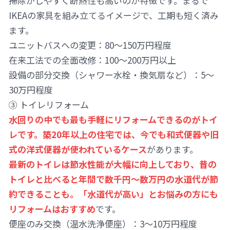
掃除がしやすく断熱性も高いのが特徴です。まるで
IKEAの家具を組み立てるイメージで、工期も短く済み
ます。
ユニットバスへの変更：80〜150万円程度
在来工法での全面改修：100〜200万円以上
設備の部分交換（シャワー水栓・換気扇など）：5〜
30万円程度
③ トイレリフォーム
水回りの中でも最も手軽にリフォームできるのがトイ
レです。築20年以上の住宅では、今でも和式便器や旧
式の洋式便器が使われているケース
があります。
最新のトイレは節水性能が大幅に向上しており、昔の
トイレと比べると年間で数千円〜数万円の水道代が節
約できることも。「水道代が高い」とお悩みの方にも
リフォームはおすすめ
です。
便座のみ交換（温水洗浄便座）：3〜10万円程度