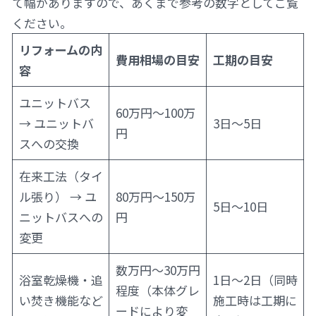
て幅がありますので、あくまで参考の数字としてご覧
ください。
リフォームの内
費用相場の目安
工期の目安
容
ユニットバス
60万円〜100万
→ ユニットバ
3日〜5日
円
スへの交換
在来工法（タイ
ル張り） → ユ
80万円〜150万
5日〜10日
ニットバスへの
円
変更
数万円〜30万円
浴室乾燥機・追
1日〜2日（同時
程度（本体グレ
い焚き機能など
施工時は工期に
ードにより変