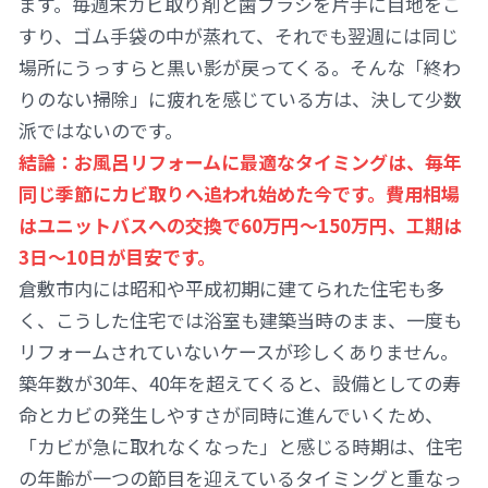
ます。毎週末カビ取り剤と歯ブラシを片手に目地をこ
すり、ゴム手袋の中が蒸れて、それでも翌週には同じ
場所にうっすらと黒い影が戻ってくる。そんな「終わ
りのない掃除」に疲れを感じている方は、決して少数
派ではないのです。
結論：お風呂リフォームに最適なタイミングは、毎年
同じ季節にカビ取りへ追われ始めた今です。費用相場
はユニットバスへの交換で60万円〜150万円、工期は
3日〜10日が目安です。
倉敷市内には昭和や平成初期に建てられた住宅も多
く、こうした住宅では浴室も建築当時のまま、一度も
リフォームされていないケースが珍しくありません。
築年数が30年、40年を超えてくると、設備としての寿
命とカビの発生しやすさが同時に進んでいくため、
「カビが急に取れなくなった」と感じる時期は、住宅
の年齢が一つの節目を迎えているタイミングと重なっ